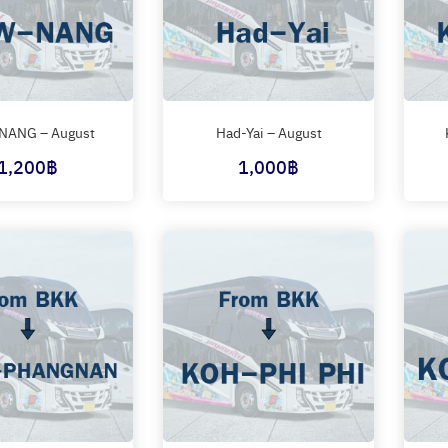
ANG – August
Had-Yai – August
1,200
฿
1,000
฿