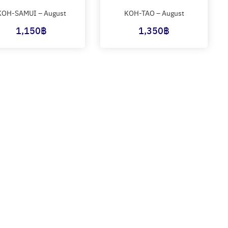
KOH-SAMUI – August
KOH-TAO – August
1,150
฿
1,350
฿