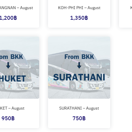
NGNAN – August
KOH-PHI PHI – August
1,200
฿
1,350
฿
KET – August
SURATHANI – August
950
฿
750
฿