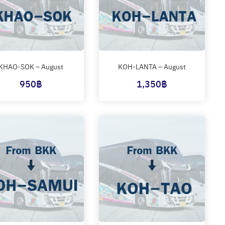
KHAO-SOK – August
KOH-LANTA – August
950
฿
1,350
฿