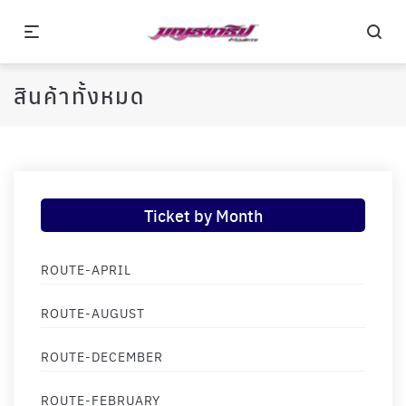
สินค้าทั้งหมด
Ticket by Month
ROUTE-APRIL
ROUTE-AUGUST
ROUTE-DECEMBER
ROUTE-FEBRUARY