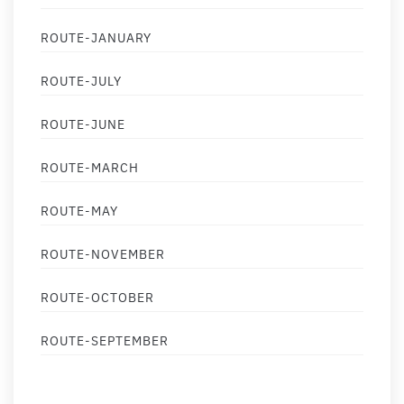
ROUTE-JANUARY
ROUTE-JULY
ROUTE-JUNE
ROUTE-MARCH
ROUTE-MAY
ROUTE-NOVEMBER
ROUTE-OCTOBER
ROUTE-SEPTEMBER