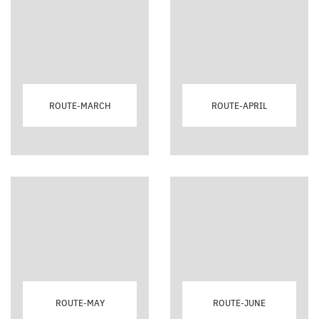
ROUTE-MARCH
ROUTE-APRIL
ROUTE-MAY
ROUTE-JUNE