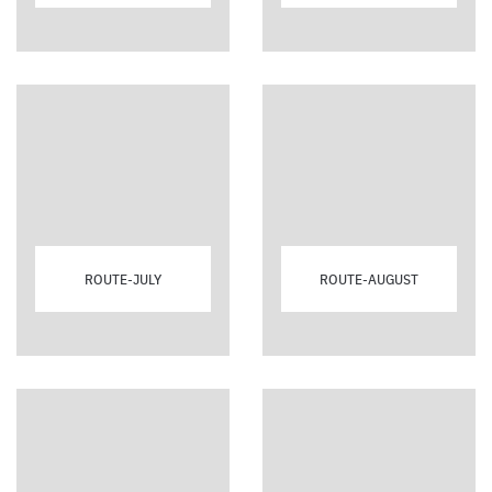
ROUTE-JULY
ROUTE-AUGUST