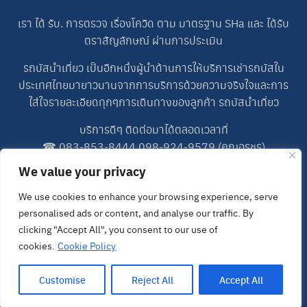
เรา ได้ รับ. การตรวจ เรื่องโควิด ตาม มาตรฐาน SHa และ ได้รับ
ตราสัญลักษณ์ ผ่านการประเมิน
รถบัสนำเที่ยว เป็นอีกหนึ่งผู้นำด้านการให้บริการเช่ารถบัสใน
ประเทศไทยมายาวนานจากการบริการด้วยความจริงใจและการ
ใส่ใจรายละเอียดทุกๆการเดินทางของลูกค้า รถบัสนำเที่ยว
บริการดีๆ ติดต่อมาได้ตลอดเวลาที่
☎
083-853-8444
,
098-924-9579
(คุณอรชร)
☎
083-698-5227
(คุณปอน)
We value your privacy
LINE ID : 0989249579
We use cookies to enhance your browsing experience, serve
personalised ads or content, and analyse our traffic. By
LINE ID : 0838538444
clicking "Accept All", you consent to our use of
cookies.
Cookie Policy
Customise
Reject All
Accept All