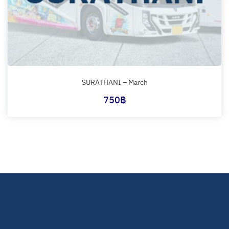
SURATHANI – March
750
฿