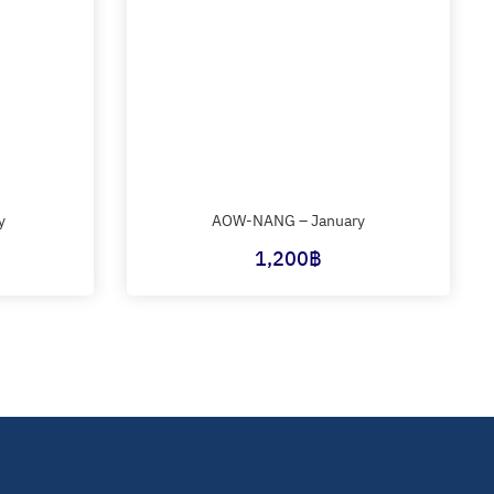
y
AOW-NANG – January
1,200
฿