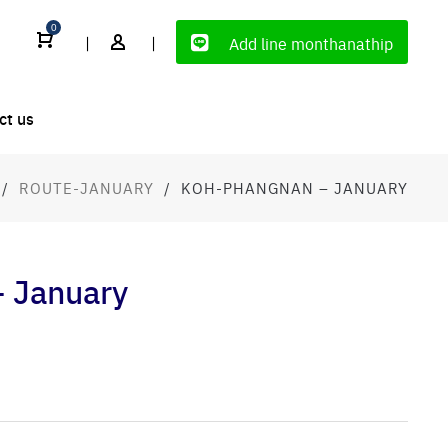
0
|
|
Add line monthanathip
ct us
/
ROUTE-JANUARY
/
KOH-PHANGNAN – JANUARY
January