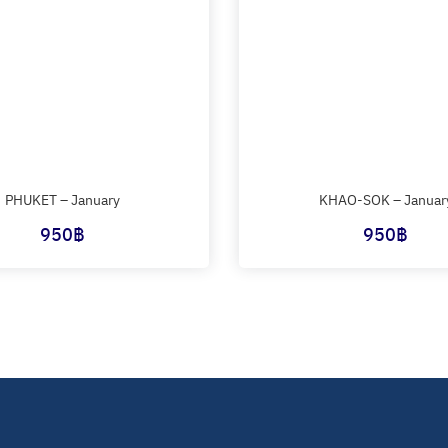
PHUKET – January
KHAO-SOK – Januar
950
฿
950
฿