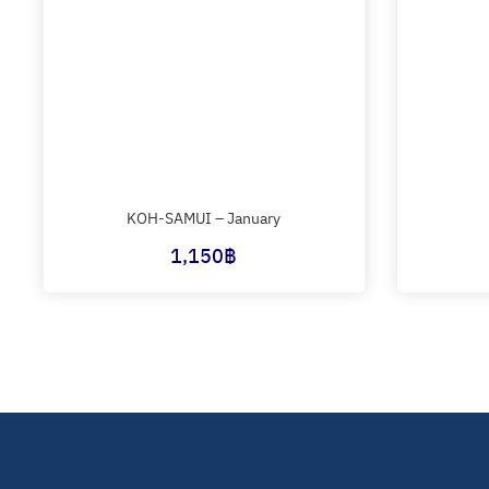
KOH-SAMUI – January
1,150
฿