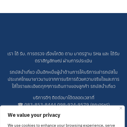
เรา ได้ รับ. การตรวจ เรื่องโควิด ตาม มาตรฐาน SHa และ ได้รับ
ตราสัญลักษณ์ ผ่านการประเมิน
รถบัสนำเที่ยว เป็นอีกหนึ่งผู้นำด้านการให้บริการเช่ารถบัสใน
ประเทศไทยมายาวนานจากการบริการด้วยความจริงใจและการ
ใส่ใจรายละเอียดทุกๆการเดินทางของลูกค้า รถบัสนำเที่ยว
บริการดีๆ ติดต่อมาได้ตลอดเวลาที่
☎
083-853-8444
,
098-924-9579
(คุณอรชร)
☎
083-698-5227
(คุณปอน)
We value your privacy
LINE ID : 0989249579
We use cookies to enhance your browsing experience, serve