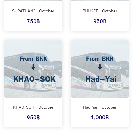
SURATHANI – October
PHUKET – October
750
฿
950
฿
KHAO-SOK – October
Had-Yai – October
950
฿
1,000
฿