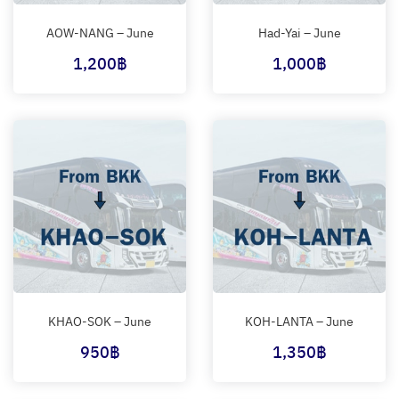
AOW-NANG – June
Had-Yai – June
1,200
฿
1,000
฿
KHAO-SOK – June
KOH-LANTA – June
950
฿
1,350
฿