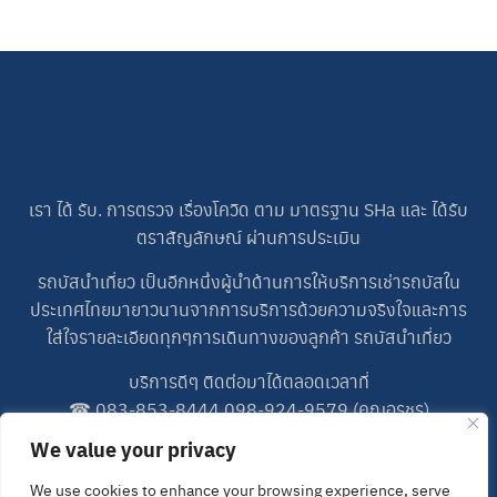
เรา ได้ รับ. การตรวจ เรื่องโควิด ตาม มาตรฐาน SHa และ ได้รับ
ตราสัญลักษณ์ ผ่านการประเมิน
รถบัสนำเที่ยว เป็นอีกหนึ่งผู้นำด้านการให้บริการเช่ารถบัสใน
ประเทศไทยมายาวนานจากการบริการด้วยความจริงใจและการ
ใส่ใจรายละเอียดทุกๆการเดินทางของลูกค้า รถบัสนำเที่ยว
บริการดีๆ ติดต่อมาได้ตลอดเวลาที่
☎
083-853-8444
,
098-924-9579
(คุณอรชร)
☎
083-698-5227
(คุณปอน)
We value your privacy
LINE ID : 0989249579
We use cookies to enhance your browsing experience, serve