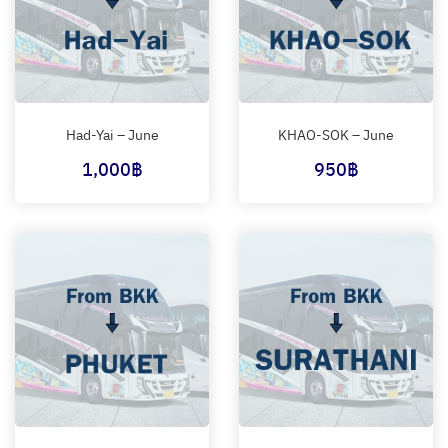
Had-Yai – June
KHAO-SOK – June
1,000
฿
950
฿