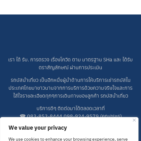
เรา ได้ รับ. การตรวจ เรื่องโควิด ตาม มาตรฐาน SHa และ ได้รับ
ตราสัญลักษณ์ ผ่านการประเมิน
รถบัสนำเที่ยว เป็นอีกหนึ่งผู้นำด้านการให้บริการเช่ารถบัสใน
ประเทศไทยมายาวนานจากการบริการด้วยความจริงใจและการ
ใส่ใจรายละเอียดทุกๆการเดินทางของลูกค้า รถบัสนำเที่ยว
บริการดีๆ ติดต่อมาได้ตลอดเวลาที่
☎
083-853-8444
,
098-924-9579
(คุณอรชร)
☎
083-698-5227
(คุณปอน)
We value your privacy
LINE ID : 0989249579
We use cookies to enhance your browsing experience, serve