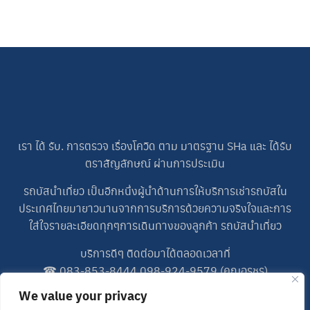
เรา ได้ รับ. การตรวจ เรื่องโควิด ตาม มาตรฐาน SHa และ ได้รับ
ตราสัญลักษณ์ ผ่านการประเมิน
รถบัสนำเที่ยว เป็นอีกหนึ่งผู้นำด้านการให้บริการเช่ารถบัสใน
ประเทศไทยมายาวนานจากการบริการด้วยความจริงใจและการ
ใส่ใจรายละเอียดทุกๆการเดินทางของลูกค้า รถบัสนำเที่ยว
บริการดีๆ ติดต่อมาได้ตลอดเวลาที่
☎
083-853-8444
,
098-924-9579
(คุณอรชร)
☎
083-698-5227
(คุณปอน)
We value your privacy