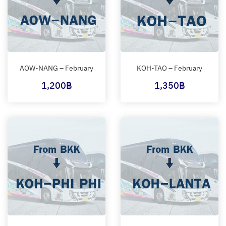
AOW-NANG – February
KOH-TAO – February
1,200
฿
1,350
฿