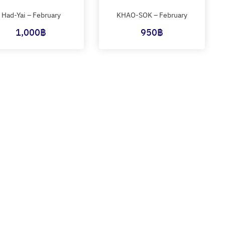
Had-Yai – February
KHAO-SOK – February
1,000
฿
950
฿