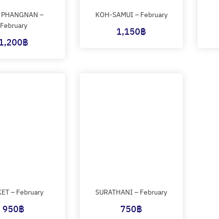
-PHANGNAN –
KOH-SAMUI – February
February
1,150
฿
1,200
฿
ET – February
SURATHANI – February
950
฿
750
฿