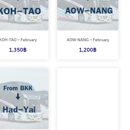
KOH-TAO – February
AOW-NANG – February
1,350
฿
1,200
฿