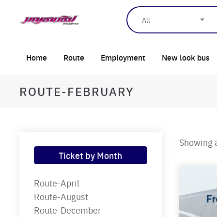
Home
Route
Employment
New look bus
ROUTE-FEBRUARY
Showing a
Ticket by Month
Route-April
Route-August
Route-December