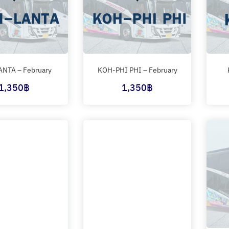
NTA – February
KOH-PHI PHI – February
1,350
฿
1,350
฿