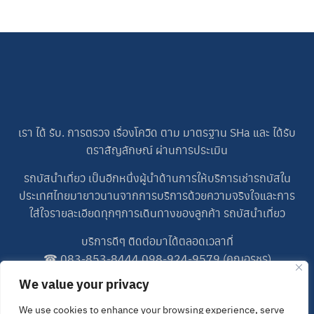
เรา ได้ รับ. การตรวจ เรื่องโควิด ตาม มาตรฐาน SHa และ ได้รับ
ตราสัญลักษณ์ ผ่านการประเมิน
รถบัสนำเที่ยว เป็นอีกหนึ่งผู้นำด้านการให้บริการเช่ารถบัสใน
ประเทศไทยมายาวนานจากการบริการด้วยความจริงใจและการ
ใส่ใจรายละเอียดทุกๆการเดินทางของลูกค้า รถบัสนำเที่ยว
บริการดีๆ ติดต่อมาได้ตลอดเวลาที่
☎
083-853-8444
,
098-924-9579
(คุณอรชร)
☎
083-698-5227
(คุณปอน)
We value your privacy
LINE ID : 0989249579
We use cookies to enhance your browsing experience, serve