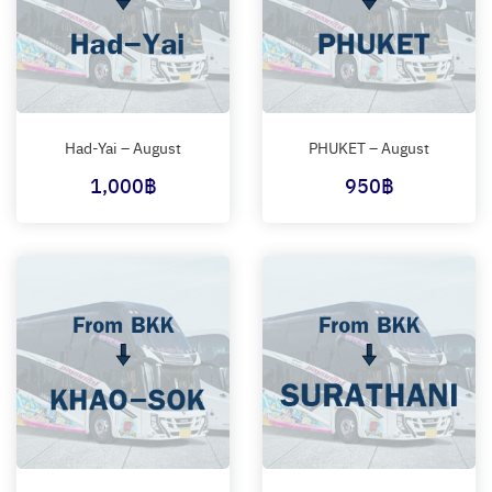
Had-Yai – August
PHUKET – August
1,000
฿
950
฿